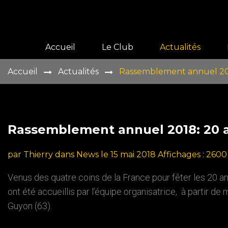
Accueil
Le Club
Actualités
Accueil
Actualités
Rassemblement annuel 201
Présentation
Histoire
Vie du club
Rassemblement
annuel
2018:
20
Galeries
par Thierry
dans
News
le 15 mai 2018
Affichages : 2600
Adhérer
Venus des quatre coins de la France pour fêter les 20 a
ont été accueillis par l’équipe organisatrice, à partir d
Guyon (63).