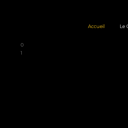
Accueil
Le 
0
Pré
1
His
Vie
Gal
Adh