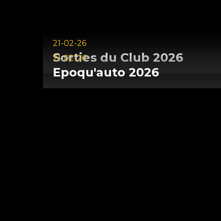
21-02-26
Sorties
du
Club
2026
21-02-26
Epoqu'auto
2026