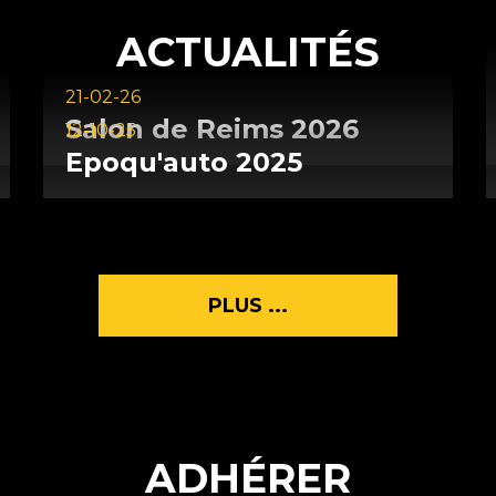
ACTUALITÉS
21-02-26
Salon
de
Reims
2026
12-10-25
Epoqu'auto
2025
PLUS ...
ADHÉRER