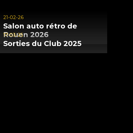
21-02-26
Salon
auto
rétro
de
Rouen
2026
17-03-25
Sorties
du
Club
2025