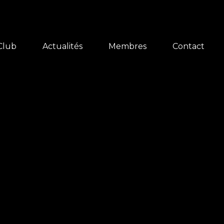
Club
Actualités
Membres
Contact
sentation
Bulletin
toire
Carte des membres
 du club
Forum
eries
Téléchargements
érer