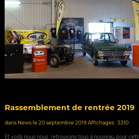
Rassemblement
de
rentrée
2019
dans
News
le 20 septembre 2019
Affichages : 3310
Et voilà, nous nous retrouvons tous à nouveau, pour cet