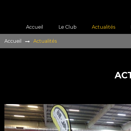
Accueil
Le Club
Actualités
Accueil
Actualités
Présentation
Histoire
Vie du club
AC
Galeries
Adhérer