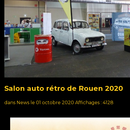
Salon
auto
rétro
de
Rouen
2020
dans
News
le 01 octobre 2020
Affichages : 4128