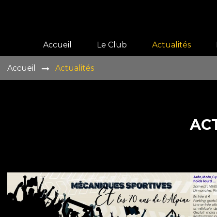
Accueil
Le Club
Actualités
Accueil
Actualités
Présentation
Histoire
Vie du club
AC
Galeries
Adhérer